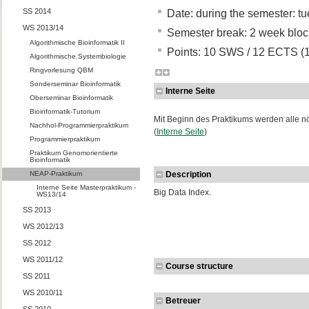
SS 2014
Date: during the semester: t
WS 2013/14
Semester break: 2 week bloc
Algorithmische Bioinformatik II
Points: 10 SWS / 12 ECTS (
Algorithmische Systembiologie
Ringvorlesung QBM
Sonderseminar Bioinformatik
Interne Seite
Oberseminar Bioinformatik
Bioinformatik-Tutorium
Mit Beginn des Praktikums werden alle nöt
Nachhol-Programmierpraktikum
(
Interne Seite
)
Programmierpraktikum
Praktikum Genomorientierte
Bioinformatik
NEAP-Praktikum
Description
Interne Seite Masterpraktikum -
Big Data Index.
WS13/14
SS 2013
WS 2012/13
SS 2012
WS 2011/12
Course structure
SS 2011
WS 2010/11
Betreuer