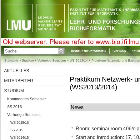
Institut für Informatik
Sitemap
Stud
Startseite
Studium
Vorherige Semester
WS 2013/14
Praktikum Netzwerk- und Expres
AKTUELLES
Praktikum Netzwerk- u
MITARBEITER
(WS2013/2014)
STUDIUM
Kommendes Semester
News
SS 2016
Vorherige Semester
WS 2015/16
Room: seminar room 406/cip-
SS 2015
Start and introduction: 17. 1
WS 2014/15