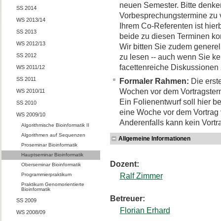
neuen Semester. Bitte denken
SS 2014
Vorbesprechungstermine zu 
WS 2013/14
Ihrem Co-Referenten ist hier
SS 2013
beide zu diesen Terminen k
WS 2012/13
Wir bitten Sie zudem generel
SS 2012
zu lesen -- auch wenn Sie ke
facettenreiche Diskussionen 
WS 2011/12
SS 2011
Formaler Rahmen:
Die erst
Wochen vor dem Vortragsterm
WS 2010/11
Ein Folienentwurf soll hier b
SS 2010
eine Woche vor dem Vortrag 
WS 2009/10
Anderenfalls kann kein Vort
Algorithmische Bioinformatik II
Algorithmen auf Sequenzen
Allgemeine Informationen
Proseminar Bioinformatik
Hauptseminar Bioinformatik
Dozent:
Oberseminar Bioinformatik
Programmierpraktikum
Ralf Zimmer
Praktikum Genomorientierte
Bioinformatik
Betreuer:
SS 2009
Florian Erhard
WS 2008/09