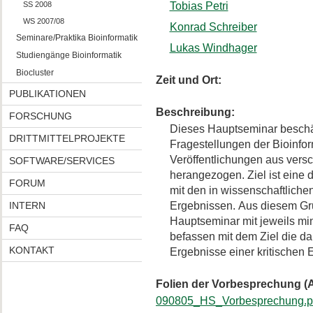
SS 2008
Tobias Petri
WS 2007/08
Konrad Schreiber
Seminare/Praktika Bioinformatik
Lukas Windhager
Studiengänge Bioinformatik
Biocluster
Zeit und Ort:
PUBLIKATIONEN
Beschreibung:
FORSCHUNG
Dieses Hauptseminar beschäf
DRITTMITTELPROJEKTE
Fragestellungen der Bioinfor
Veröffentlichungen aus ver
SOFTWARE/SERVICES
herangezogen. Ziel ist eine 
FORUM
mit den in wissenschaftliche
INTERN
Ergebnissen. Aus diesem Gru
Hauptseminar mit jeweils mi
FAQ
befassen mit dem Ziel die da
KONTAKT
Ergebnisse einer kritischen 
Folien der Vorbesprechung (
090805_HS_Vorbesprechung.p