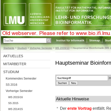
Institut für Informatik
Sitemap
Stud
Startseite
Studium
Vorherige Semester
WS 2009/10
Hauptseminar Bioinformatik (WS
AKTUELLES
Hauptseminar Bioinfor
MITARBEITER
STUDIUM
ma
Kommendes Semester
SS 2016
Vorherige Semester
WS 2015/16
Aktuelle Hinweise
SS 2015
Der
erste Vortrag
entfällt. 
WS 2014/15