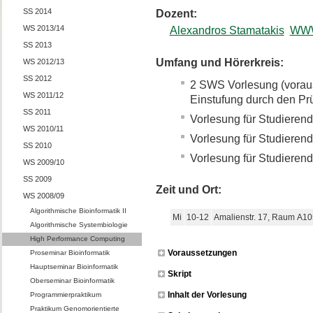
SS 2014
Dozent:
WS 2013/14
Alexandros Stamatakis
WW
SS 2013
Umfang und Hörerkreis:
WS 2012/13
SS 2012
2 SWS Vorlesung (voraus
WS 2011/12
Einstufung durch den P
SS 2011
Vorlesung für Studierend
WS 2010/11
Vorlesung für Studierend
SS 2010
Vorlesung für Studierend
WS 2009/10
SS 2009
Zeit und Ort:
WS 2008/09
Algorithmische Bioinformatik II
Mi
10-12
Amalienstr. 17, Raum A10
Algorithmische Systembiologie
High Performance Computing
Voraussetzungen
Proseminar Bioinformatik
Hauptseminar Bioinformatik
Skript
Oberseminar Bioinformatik
Inhalt der Vorlesung
Programmierpraktikum
Praktikum Genomorientierte