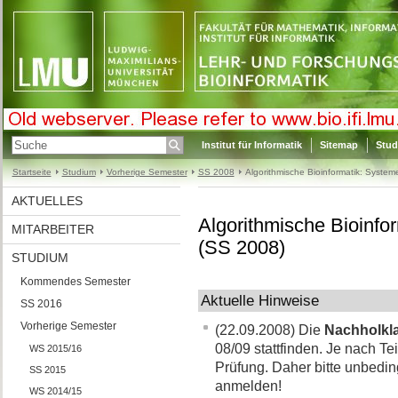
Institut für Informatik
Sitemap
Stud
Startseite
Studium
Vorherige Semester
SS 2008
Algorithmische Bioinformatik: Syste
AKTUELLES
Algorithmische Bioinf
MITARBEITER
(SS 2008)
STUDIUM
Kommendes Semester
Aktuelle Hinweise
SS 2016
Vorherige Semester
(22.09.2008) Die
Nachholkl
08/09 stattfinden. Je nach T
WS 2015/16
Prüfung. Daher bitte unbeding
SS 2015
anmelden!
WS 2014/15