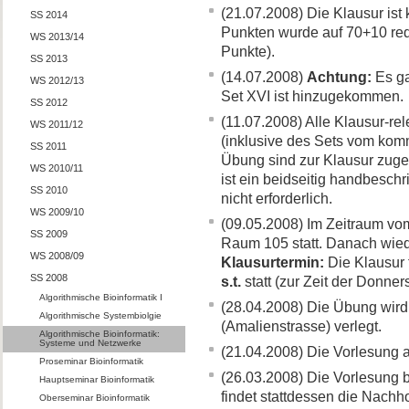
(21.07.2008) Die Klausur ist 
SS 2014
Punkten wurde auf 70+10 red
WS 2013/14
Punkte).
SS 2013
(14.07.2008)
Achtung:
Es ga
WS 2012/13
Set XVI ist hinzugekommen.
SS 2012
(11.07.2008) Alle Klausur-rel
WS 2011/12
(inklusive des Sets vom kom
SS 2011
Übung sind zur Klausur zugela
WS 2010/11
ist ein beidseitig handbeschr
SS 2010
nicht erforderlich.
WS 2009/10
(09.05.2008) Im Zeitraum vom
SS 2009
Raum 105 statt. Danach wie
WS 2008/09
Klausurtermin:
Die Klausur 
SS 2008
s.t.
statt (zur Zeit der Donner
Algorithmische Bioinformatik I
(28.04.2008) Die Übung wird
Algorithmische Systembiolgie
(Amalienstrasse) verlegt.
Algorithmische Bioinformatik:
Systeme und Netzwerke
(21.04.2008) Die Vorlesung a
Proseminar Bioinformatik
(26.03.2008) Die Vorlesung 
Hauptseminar Bioinformatik
findet stattdessen die Nachho
Oberseminar Bioinformatik