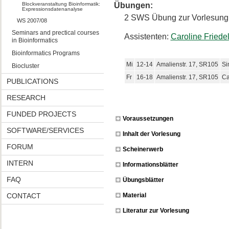
Blockveranstaltung Bioinformatik:
Übungen:
Expressionsdatenanalyse
2 SWS Übung zur Vorlesung
WS 2007/08
Seminars and prectical courses
Assistenten:
Caroline Friede
in Bioinformatics
Bioinformatics Programs
Mi
12-14
Amalienstr. 17, SR105
Si
Biocluster
Fr
16-18
Amalienstr. 17, SR105
Ca
PUBLICATIONS
RESEARCH
FUNDED PROJECTS
Voraussetzungen
SOFTWARE/SERVICES
Inhalt der Vorlesung
FORUM
Scheinerwerb
INTERN
Informationsblätter
FAQ
Übungsblätter
CONTACT
Material
Literatur zur Vorlesung