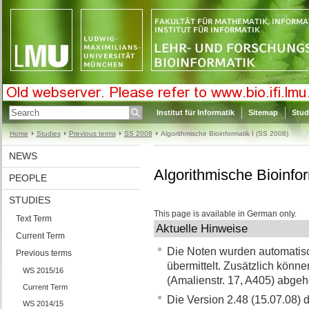
Institut für Informatik
Sitemap
Stud
Home
Studies
Previous terms
SS 2008
Algorithmische Bioinformatik I (SS 2008)
NEWS
Algorithmische Bioinfor
PEOPLE
STUDIES
This page is available in German only.
Text Term
Aktuelle Hinweise
Current Term
Die Noten wurden automatis
Previous terms
übermittelt. Zusätzlich könn
WS 2015/16
(Amalienstr. 17, A405) abgeh
Current Term
Die Version 2.48 (15.07.08) 
WS 2014/15