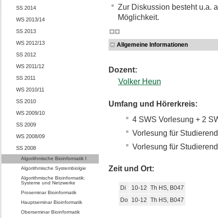
Zur Diskussion besteht u.a.
SS 2014
Möglichkeit.
WS 2013/14
SS 2013
WS 2012/13
Allgemeine Informationen
SS 2012
WS 2011/12
Dozent:
SS 2011
Volker Heun
WS 2010/11
SS 2010
Umfang und Hörerkreis:
WS 2009/10
4 SWS Vorlesung + 2 S
SS 2009
Vorlesung für Studierend
WS 2008/09
Vorlesung für Studierend
SS 2008
Algorithmische Bioinformatik I
Zeit und Ort:
Algorithmische Systembiolgie
Algorithmische Bioinformatik:
Systeme und Netzwerke
Di
10-12
Th HS, B047
Proseminar Bioinformatik
Do
10-12
Th HS, B047
Hauptseminar Bioinformatik
Oberseminar Bioinformatik